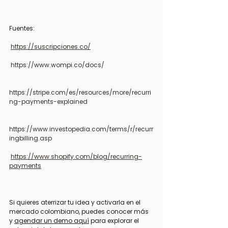
Fuentes:
https://suscripciones.co/
https://www.wompi.co/docs/
https://stripe.com/es/resources/more/recurri
ng-payments-explained
https://www.investopedia.com/terms/r/recurr
ingbilling.asp
https://www.shopify.com/blog/recurring-
payments
Si quieres aterrizar tu idea y activarla en el 
mercado colombiano, puedes conocer más 
y 
agendar un demo aquí
 para explorar el 