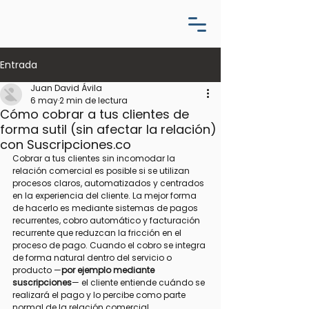
Entrada
Juan David Ávila
6 may
2 min de lectura
Cómo cobrar a tus clientes de
forma sutil (sin afectar la relación)
con Suscripciones.co
Cobrar a tus clientes sin incomodar la 
relación comercial es posible si se utilizan 
procesos claros, automatizados y centrados 
en la experiencia del cliente. La mejor forma 
de hacerlo es mediante sistemas de pagos 
recurrentes, cobro automático y facturación 
recurrente que reduzcan la fricción en el 
proceso de pago. Cuando el cobro se integra 
de forma natural dentro del servicio o 
producto —
por ejemplo mediante 
suscripciones
— el cliente entiende cuándo se 
realizará el pago y lo percibe como parte 
normal de la relación comercial.