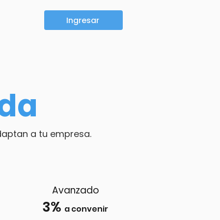
Ingresar
ida
daptan a tu empresa.
Avanzado
3%
a convenir