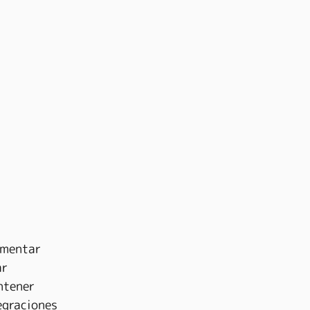
ementar 
r 
ntener 
egraciones 