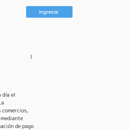
Ingresar
día el 
La 
 comercios, 
 mediante 
mación de pago 