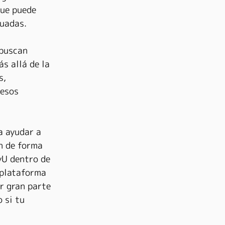
que puede 
cuadas.
 buscan 
s allá de la 
s, 
resos 
a ayudar a 
n de forma 
yU dentro de 
 plataforma 
r gran parte 
 si tu 