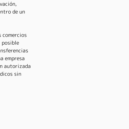
vación, 
entro de un 
s comercios 
 posible 
ansferencias 
na empresa 
n autorizada 
dicos sin 