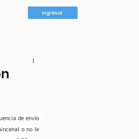
Ingresar
ón
encia de envío 
incenal o no le 