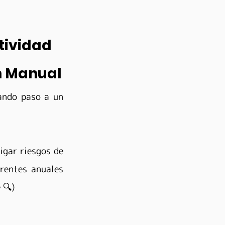
vidad 
n Manual
ndo paso a un 
gar riesgos de 
rentes anuales 
 🔍)