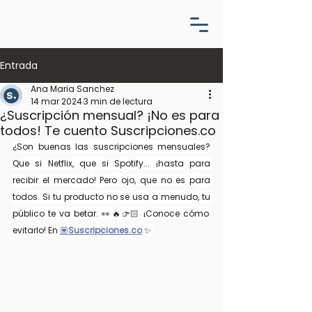
Entrada
Ana Maria Sanchez
14 mar 2024
3 min de lectura
¿Suscripción mensual? ¡No es para
todos! Te cuento Suscripciones.co
¿Son buenas las suscripciones mensuales? 
Que si Netflix, que si Spotify... ¡hasta para 
recibir el mercado! Pero ojo, que no es para 
todos. Si tu producto no se usa a menudo, tu 
público te va betar. 👀🔥👉🏻 ¡Conoce cómo 
evitarlo! En 
💟
Suscripciones.co
✨ 