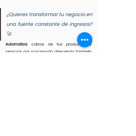
¿Quieres transformar tu negocio en 
una fuente constante de ingresos? 
🚀 
Automatiza
 cobros de tus productos y 
servicios por suscripción ofreciendo también 
variedad y opciones de personalización a tus 
clientes 
¡Ingresa aquí!
 Y agenda un demo.
¡Gracias por leer!
📍 Conéctate con nosotros en instagram👇