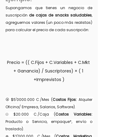
Supongamos que tienes un negocio de 
suscripción 
de cajas de snacks saludables
, 
agreguemos valores (un poco más realistas) 
para calcular el precio de cada suscripción:
Precio = (( C.Fijos + C.Variables + C.Mkt 
+ Ganancia) / Suscriptores) × ( 1 
+Imprevistos )
⦿ $5'0000.000 C./Mes (
Costos Fijos:
 Alquiler 
Oficina/ Empresa, Salarios, Software).
⦾ $20.000 C./Caja (
Costos Variables:
Producto o Servicio, empaque*, envío o 
traslado).
⊛ $2'000.000 C./Mes (
Costos Marketing
, 